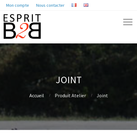
Mon compte
Nous contacter
JOINT
Accueil
Produit Atelier
Joint